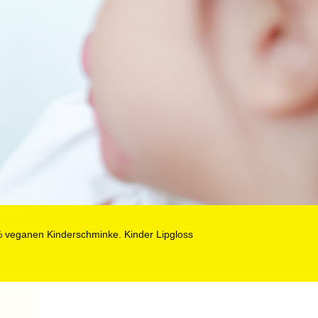
% veganen Kinderschminke. Kinder Lipgloss
LECKER…