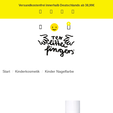
Versandkostenfrei innerhalb Deutschlands ab 38,99€
0
ÜBER UNS
Start
/
Kinderkosmetik
/
Kinder Nagelfarbe