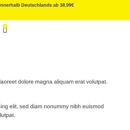
innerhalb Deutschlands ab 38,99€
0
laoreet dolore magna aliquam erat volutpat.
scing elit, sed diam nonummy nibh euismod
lutpat.