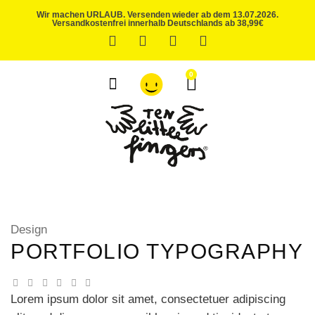
Wir machen URLAUB. Versenden wieder ab dem 13.07.2026.
Versandkostenfrei innerhalb Deutschlands ab 38,99€
0
ÜBER UNS
Design
PORTFOLIO TYPOGRAPHY
Lorem ipsum dolor sit amet, consectetuer adipiscing