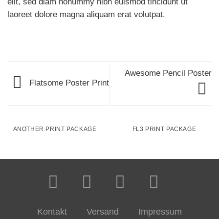
elit, sed diam nonummy nibh euismod tincidunt ut
laoreet dolore magna aliquam erat volutpat.
Awesome Pencil Poster
Flatsome Poster Print
ANOTHER PRINT PACKAGE
FL3 PRINT PACKAGE
Kontakt
Versand
Impressum